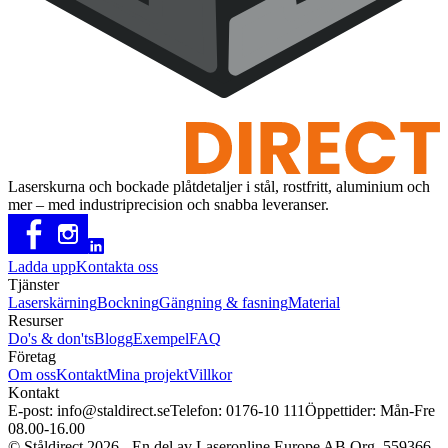
Laserskurna och bockade plåtdetaljer i stål, rostfritt, aluminium och
mer – med industriprecision och snabba leveranser.
Ladda upp
Kontakta oss
Tjänster
Laserskärning
Bockning
Gängning & fasning
Material
Resurser
Do's & don'ts
Blogg
Exempel
FAQ
Företag
Om oss
Kontakt
Mina projekt
Villkor
Kontakt
E-post: info@staldirect.se
Telefon: 0176-10 111
Öppettider: Mån-Fre
08.00-16.00
©
Ståldirect 2026 - En del av Laseronline Europe AB Org. 559366-